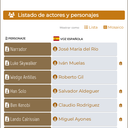
Listado de actores y personajes
Lista
Mosaico
Mostrar como
PERSONAJE
VOZ ESPAÑOLA
Narrador
José María del Río
Luke Skywalker
Iván Muelas
Wedge Antilles
Roberto Gil
Han Solo
Salvador Aldeguer
Ben Kenobi
Claudio Rodríguez
Lando Calrissian
Miguel Ayones