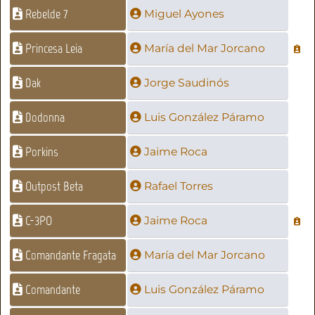
Rebelde 7
Miguel Ayones
Princesa Leia
María del Mar Jorcano
Dak
Jorge Saudinós
Dodonna
Luis González Páramo
Porkins
Jaime Roca
Outpost Beta
Rafael Torres
C-3PO
Jaime Roca
Comandante Fragata
María del Mar Jorcano
Comandante
Luis González Páramo