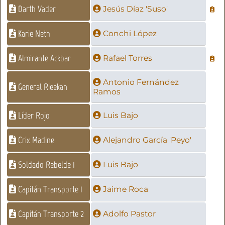
Darth Vader
Jesús Díaz 'Suso'
Karie Neth
Conchi López
Almirante Ackbar
Rafael Torres
Antonio Fernández
General Rieekan
Ramos
Líder Rojo
Luis Bajo
Crix Madine
Alejandro García 'Peyo'
Soldado Rebelde 1
Luis Bajo
Capitán Transporte 1
Jaime Roca
Capitán Transporte 2
Adolfo Pastor