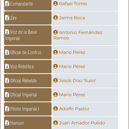
Comandante
Rafael Torres
Zev
Jaime Roca
Voz de la Base
Antonio Fernández
Imperial
Ramos
Oficial de Control
Mario Pérez
Voz Robótica
Mario Pérez
Oficial Rebelde
Jesús Díaz 'Suso'
Oficial Imperial
Mario Pérez
Piloto Imperial 1
Adolfo Pastor
Hanson
Juan Amador Pulido