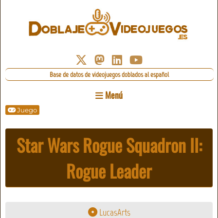
Base de datos de videojuegos doblados al español
Menú
Juego
Star Wars Rogue Squadron II:
Rogue Leader
LucasArts