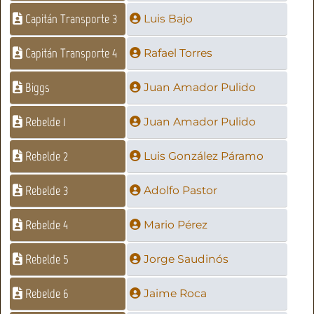
Capitán Transporte 3
Luis Bajo
Capitán Transporte 4
Rafael Torres
Biggs
Juan Amador Pulido
Rebelde 1
Juan Amador Pulido
Rebelde 2
Luis González Páramo
Rebelde 3
Adolfo Pastor
Rebelde 4
Mario Pérez
Rebelde 5
Jorge Saudinós
Rebelde 6
Jaime Roca