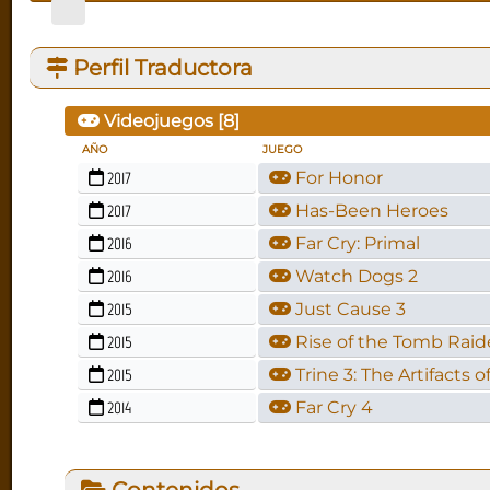
Perfil Traductora
Videojuegos [
8
]
AÑO
JUEGO
2017
For Honor
2017
Has-Been Heroes
2016
Far Cry: Primal
2016
Watch Dogs 2
2015
Just Cause 3
2015
Rise of the Tomb Raid
2015
Trine 3: The Artifacts 
2014
Far Cry 4