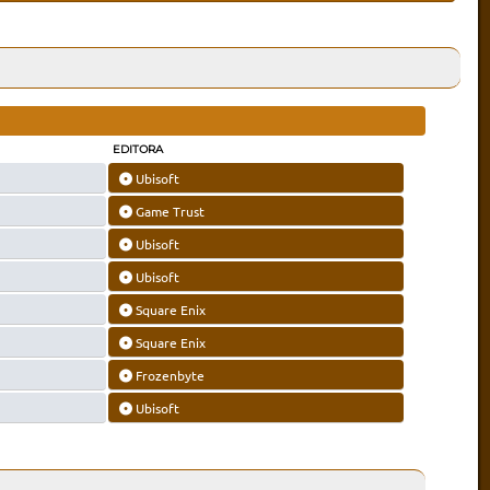
EDITORA
Ubisoft
Game Trust
Ubisoft
Ubisoft
Square Enix
Square Enix
Frozenbyte
Ubisoft