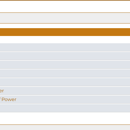
er
of Power