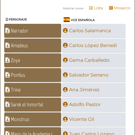
Lista
Mosaico
Mostrar como
PERSONAJE
VOZ ESPAÑOLA
Narrador
Carlos Salamanca
Amadeus
Carlos López Benedí
Zoya
Gema Carballedo
Pontius
Salvador Serrano
Trine
Ana Jiménez
Sarek el Inmortal
Adolfo Pastor
Monstruo
Vicente Gil
Mago de la Academia 1
Juan Carlos Lozano