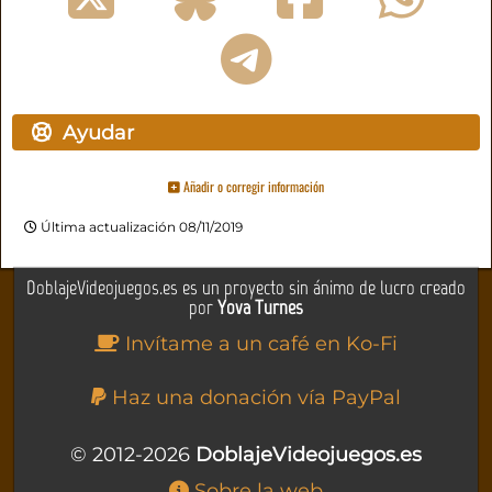
Ayudar
Añadir o corregir información
Última actualización 08/11/2019
DoblajeVideojuegos.es es un proyecto sin ánimo de lucro creado
por
Yova Turnes
Invítame a un café en Ko-Fi
Haz una donación vía PayPal
© 2012-2026
DoblajeVideojuegos.es
Sobre la web