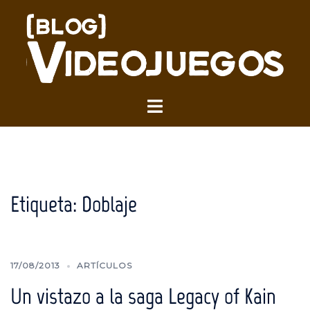
Saltar
al
contenido
Alternar
menú
Etiqueta:
Doblaje
17/08/2013
ARTÍCULOS
Un vistazo a la saga Legacy of Kain