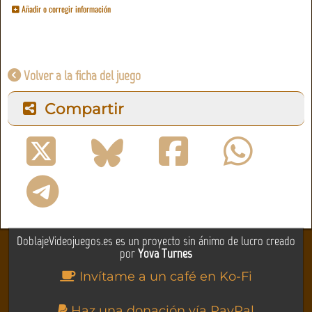
Añadir o corregir información
Volver a la ficha del juego
Compartir
DoblajeVideojuegos.es es un proyecto sin ánimo de lucro creado
por
Yova Turnes
Invítame a un café en Ko-Fi
Haz una donación vía PayPal