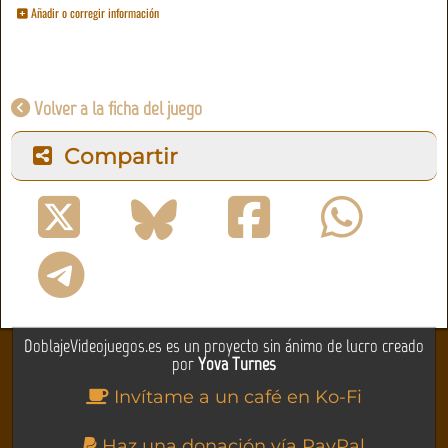
Añadir o corregir información
Volver a la ficha del juego
Compartir
DoblajeVideojuegos.es es un proyecto sin ánimo de lucro creado
por
Yova Turnes
Invítame a un café en Ko-Fi
Haz una donación vía PayPal