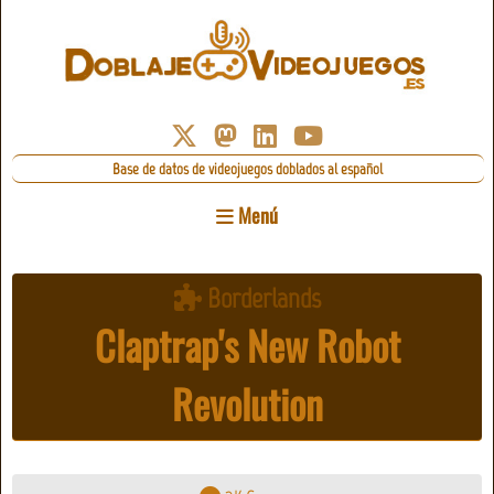
Base de datos de videojuegos doblados al español
Menú
Borderlands
Claptrap's New Robot
Revolution