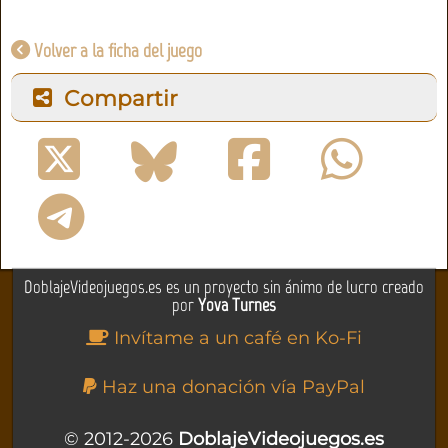
Volver a la ficha del juego
Compartir
DoblajeVideojuegos.es es un proyecto sin ánimo de lucro creado
por
Yova Turnes
Invítame a un café en Ko-Fi
Haz una donación vía PayPal
© 2012-2026
DoblajeVideojuegos.es