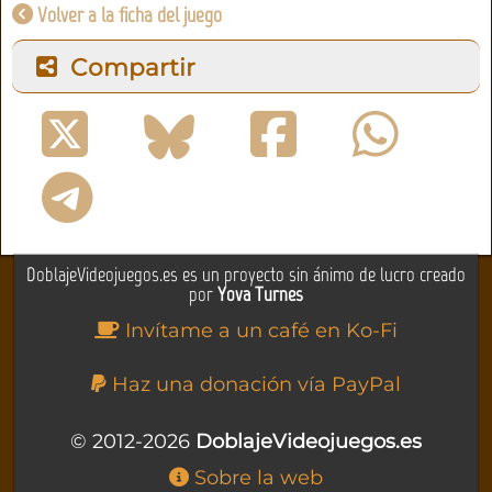
Volver a la ficha del juego
Compartir
DoblajeVideojuegos.es es un proyecto sin ánimo de lucro creado
por
Yova Turnes
Invítame a un café en Ko-Fi
Haz una donación vía PayPal
© 2012-2026
DoblajeVideojuegos.es
Sobre la web