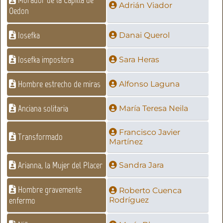
Adrián Viador
Oedon
Iosefka
Danai Querol
Iosefka impostora
Sara Heras
Hombre estrecho de miras
Alfonso Laguna
Anciana solitaria
María Teresa Neila
Francisco Javier
Transformado
Martínez
Arianna, la Mujer del Placer
Sandra Jara
Hombre gravemente
Roberto Cuenca
enfermo
Rodríguez