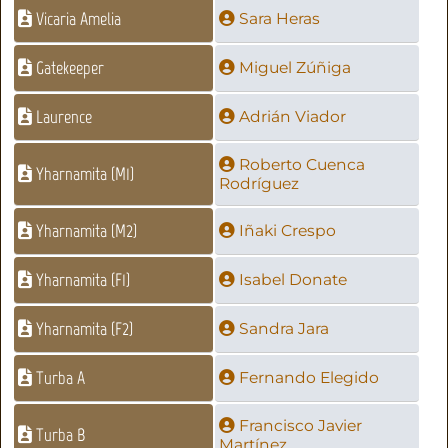
Vicaria Amelia
Sara Heras
Gatekeeper
Miguel Zúñiga
Laurence
Adrián Viador
Roberto Cuenca
Yharnamita (M1)
Rodríguez
Yharnamita (M2)
Iñaki Crespo
Yharnamita (F1)
Isabel Donate
Yharnamita (F2)
Sandra Jara
Turba A
Fernando Elegido
Francisco Javier
Turba B
Martínez