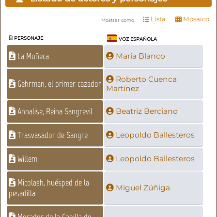
Lista
Mosaico
Mostrar como
PERSONAJE
VOZ ESPAÑOLA
La Muñeca
María Blanco
Roberto Cuenca
Gehrman, el primer cazador
Martínez
Annalise, Reina Sangrevil
Beatriz Berciano
Trasvasador de Sangre
Leopoldo Ballesteros
Willem
Leopoldo Ballesteros
Micolash, huésped de la
Miguel Zúñiga
pesadilla
Morador de la Capilla de