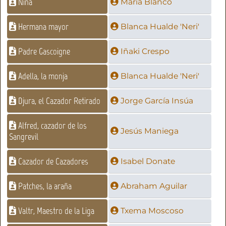
Niña
María Blanco
Hermana mayor
Blanca Hualde 'Neri'
Padre Gascoigne
Iñaki Crespo
Adella, la monja
Blanca Hualde 'Neri'
Djura, el Cazador Retirado
Jorge García Insúa
Alfred, cazador de los
Jesús Maniega
Sangrevil
Cazador de Cazadores
Isabel Donate
Patches, la araña
Abraham Aguilar
Valtr, Maestro de la Liga
Txema Moscoso