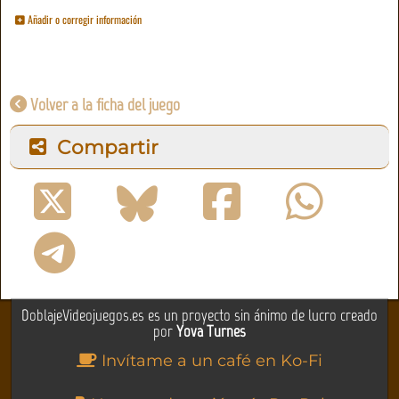
Añadir o corregir información
Volver a la ficha del juego
Compartir
DoblajeVideojuegos.es es un proyecto sin ánimo de lucro creado
por
Yova Turnes
Invítame a un café en Ko-Fi