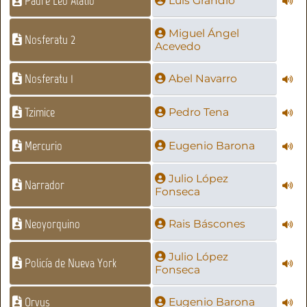
Padre Leo Alatio
Luis Grandío
Miguel Ángel
Nosferatu 2
Acevedo
Nosferatu 1
Abel Navarro
Tzimice
Pedro Tena
Mercurio
Eugenio Barona
Julio López
Narrador
Fonseca
Neoyorquino
Rais Báscones
Julio López
Policía de Nueva York
Fonseca
Orvus
Eugenio Barona