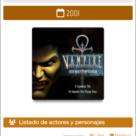
2001
Listado de actores y personajes
Lista
Mosaico
Mostrar como