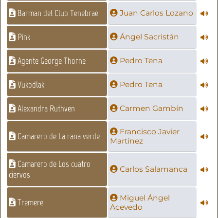
Barman del Club Tenebrae
Juan Carlos Lozano
Pink
Ángel Sacristán
Agente George Thorne
Pedro Tena
Vukodlak
Pedro Tena
Alexandra Ruthven
Carmen Gambín
Francisco Javier
Camarero de La rana verde
Martínez
Camarero de Los cuatro
Carlos Salamanca
ciervos
Miguel Ángel
Tremere
Acevedo