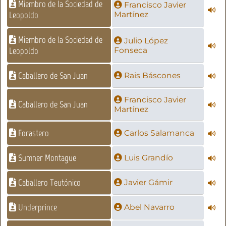
Miembro de la Sociedad de
Francisco Javier
Leopoldo
Martínez
Miembro de la Sociedad de
Julio López
Leopoldo
Fonseca
Caballero de San Juan
Rais Báscones
Francisco Javier
Caballero de San Juan
Martínez
Forastero
Carlos Salamanca
Sumner Montague
Luis Grandío
Caballero Teutónico
Javier Gámir
Underprince
Abel Navarro