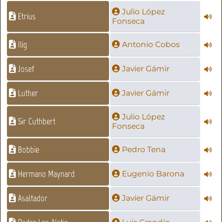
Julio López
Etrius
Fonseca
Ilig
Antonio Cobos
Josef
Javier Gámir
Luther
Javier Gámir
Julio López
Sir Cuthbert
Fonseca
Bobbie
Pedro Tena
Hermano Maynard
Eugenio Barona
Asaltador
Javier Gámir