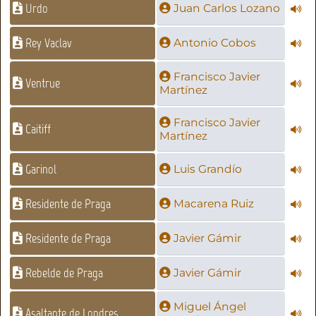
Urdo
Juan Carlos Lozano
Rey Vaclav
Antonio Cobos
Francisco Javier
Ventrue
Martínez
Francisco Javier
Caitiff
Martínez
Garinol
Luis Grandío
Residente de Praga
Macarena Ruiz
Residente de Praga
Javier Gámir
Rebelde de Praga
Javier Gámir
Miguel Ángel
Asaltante de Londres