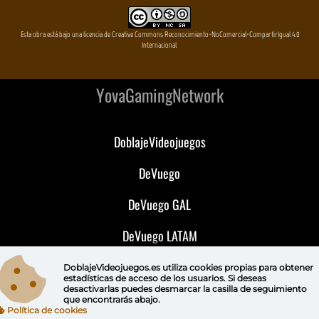
Esta obra está bajo una licencia de Creative Commons Reconocimiento-NoComercial-CompartirIgual 4.0
Internacional
YovaGamingNetwork
DoblajeVideojuegos
DeVuego
DeVuego GAL
DeVuego LATAM
DeVuego Portugal
DoblajeVideojuegos.es utiliza
cookies propias
para obtener
estadísticas de acceso de los usuarios. Si deseas
desactivarlas puedes
desmarcar la casilla de seguimiento
que encontrarás abajo.
Política de cookies