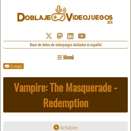
Base de datos de videojuegos doblados al español
Menú
Juego
Vampire: The Masquerade -
Redemption
Activision