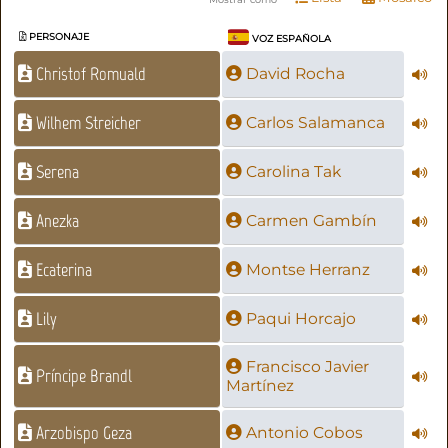
PERSONAJE
VOZ ESPAÑOLA
Christof Romuald
David Rocha
Wilhem Streicher
Carlos Salamanca
Serena
Carolina Tak
Anezka
Carmen Gambín
Ecaterina
Montse Herranz
Lily
Paqui Horcajo
Francisco Javier
Príncipe Brandl
Martínez
Arzobispo Geza
Antonio Cobos