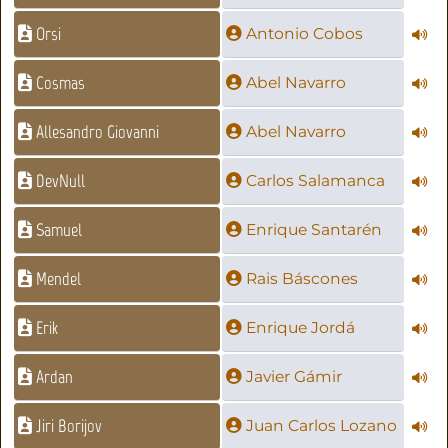
Orsi
Antonio Cobos
Cosmas
Abel Navarro
Allesandro Giovanni
Abel Navarro
DevNull
Carlos Salamanca
Samuel
Enrique Santarén
Mendel
Rais Báscones
Erik
Enrique Jordá
Ardan
Javier Gámir
Jiri Borijov
Juan Carlos Lozano