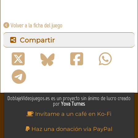
Volver a la ficha del juego
Compartir
DoblajeVideojuegos.es es un proyecto sin ánimo de lucro creado
por
Yova Turnes
Invítame a un café en Ko-Fi
Haz una donación vía PayPal