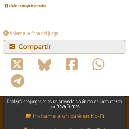
Añadir o corregir información
Volver a la ficha del juego
Compartir
DoblajeVideojuegos.es es un proyecto sin ánimo de lucro creado
por
Yova Turnes
Invítame a un café en Ko-Fi