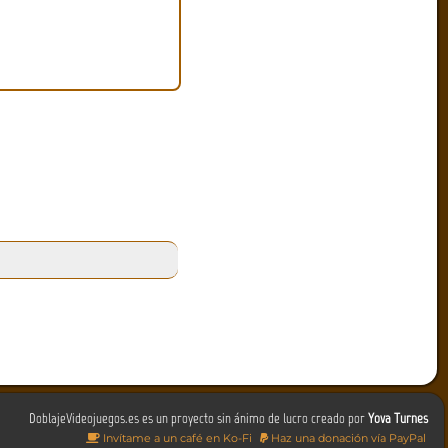
DoblajeVideojuegos.es es un proyecto sin ánimo de lucro creado por
Yova Turnes
Invítame a un café en Ko-Fi
Haz una donación vía PayPal