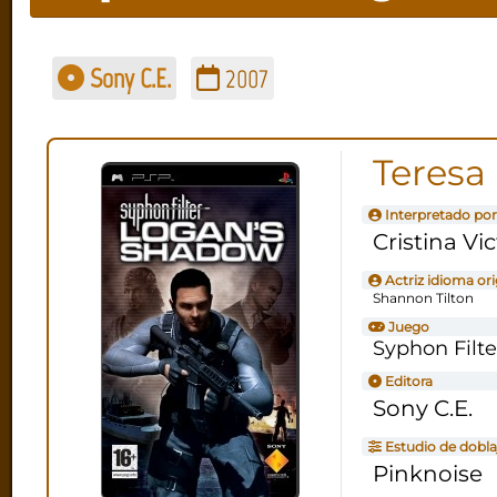
Sony C.E.
2007
Teresa
Interpretado por
Cristina Vic
Actriz idioma ori
Shannon Tilton
Juego
Syphon Filt
Editora
Sony C.E.
Estudio de dobla
Pinknoise