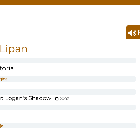
F
 Lipan
toria
ginal
er: Logan's Shadow
2007
je