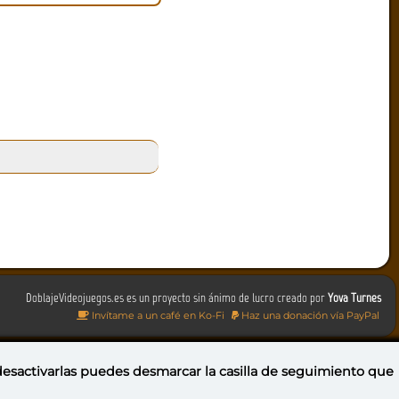
DoblajeVideojuegos.es es un proyecto sin ánimo de lucro creado por
Yova Turnes
Invítame a un café en Ko-Fi
Haz una donación vía PayPal
 desactivarlas puedes
desmarcar la casilla de seguimiento
que