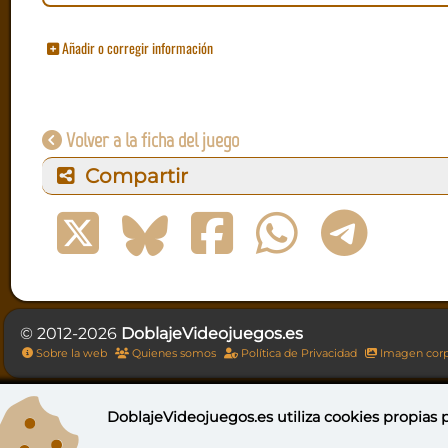
Añadir o corregir información
Volver a la ficha del juego
Compartir
© 2012-2026
DoblajeVideojuegos.es
Sobre la web
Quienes somos
Política de Privacidad
Imagen corp
DoblajeVideojuegos.es utiliza
cookies propias
p