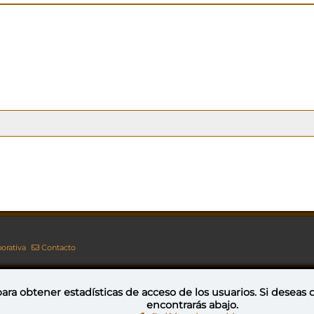
orativa
Contacto
ara obtener estadísticas de acceso de los usuarios. Si deseas
encontrarás abajo.
Esta obra está bajo una licencia de Creative Commons Reconocimiento-NoComercial-CompartirIgual 4.0 Internacional