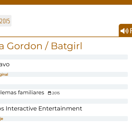
2015
F
a Gordon / Batgirl
avo
ginal
blemas familiares
2015
s Interactive Entertainment
je