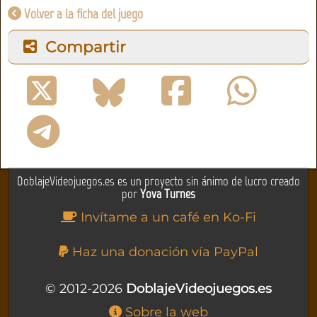
Volver a la ficha del juego
Compartir
DoblajeVideojuegos.es es un proyecto sin ánimo de lucro creado
por
Yova Turnes
Invítame a un café en Ko-Fi
Haz una donación vía PayPal
© 2012-2026
DoblajeVideojuegos.es
Sobre la web