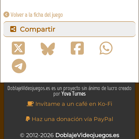
Volver a la ficha del juego
Compartir
DoblajeVideojuegos.es es un proyecto sin ánimo de lucro creado
por
Yova Turnes
Invítame a un café en Ko-Fi
Haz una donación vía PayPal
© 2012-2026
DoblajeVideojuegos.es