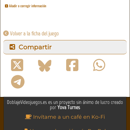
Añadir o corregir información
Volver a la ficha del juego
Compartir
DoblajeVideojuegos.es es un proyecto sin ánimo de lucro creado
por
Yova Turnes
Invítame a un café en Ko-Fi