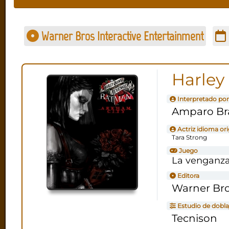
Warner Bros Interactive Entertainment
Harley
Interpretado por
Amparo Br
Actriz idioma ori
Tara Strong
Juego
La venganza
Editora
Warner Bro
Estudio de dobla
Tecnison