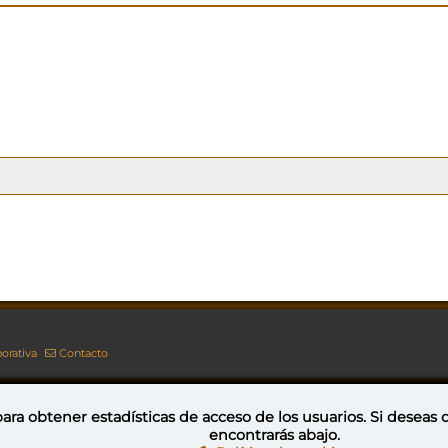
orativa
Contacto
ara obtener estadísticas de acceso de los usuarios. Si deseas
encontrarás abajo.
Esta obra está bajo una licencia de Creative Commons Reconocimiento-NoComercial-CompartirIgual 4.0 Internacional