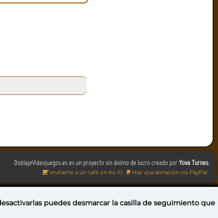
DoblajeVideojuegos.es es un proyecto sin ánimo de lucro creado por
Yova Turnes
Invítame a un café en Ko-Fi
Haz una donación vía PayPal
 desactivarlas puedes
desmarcar la casilla de seguimiento
que