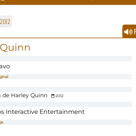
2012
F
 Quinn
avo
ginal
 de Harley Quinn
2012
s Interactive Entertainment
je