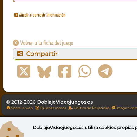
Añadir o corregir información
Volver a la ficha del juego
Compartir
© 2012-2026
DoblajeVideojuegos.es
Sobre la web
Quienes somos
Política de Privacidad
Imagen corp
DoblajeVideojuegos.es utiliza
cookies propias
p