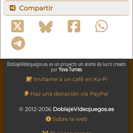
Compartir
DoblajeVideojuegos.es es un proyecto sin ánimo de lucro creado
por
Yova Turnes
Invítame a un café en Ko-Fi
Haz una donación vía PayPal
© 2012-2026
DoblajeVideojuegos.es
Sobre la web