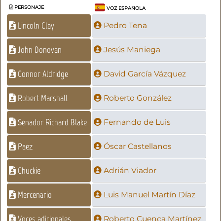
PERSONAJE
VOZ ESPAÑOLA
Lincoln Clay
Pedro Tena
John Donovan
Jesús Maniega
Connor Aldridge
David García Vázquez
Robert Marshall
Roberto González
Senador Richard Blake
Fernando de Luis
Paez
Óscar Castellanos
Chuckie
Adrián Viador
Mercenario
Luis Manuel Martín Díaz
Voces adicionales
Roberto Cuenca Martínez