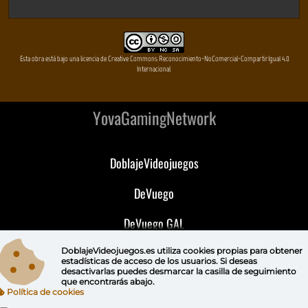
Esta obra está bajo una licencia de Creative Commons Reconocimiento-NoComercial-CompartirIgual 4.0
Internacional
YovaGamingNetwork
DoblajeVideojuegos
DeVuego
DeVuego GAL
DeVuego LATAM
DoblajeVideojuegos.es utiliza
cookies propias
para obtener
estadísticas de acceso de los usuarios. Si deseas
desactivarlas puedes
desmarcar la casilla de seguimiento
DeVuego Portugal
que encontrarás abajo.
Política de cookies