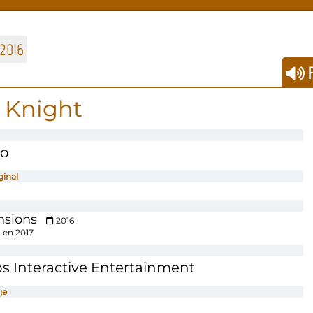
2016
F
 Knight
po
ginal
sions
2016
 en 2017
s Interactive Entertainment
je