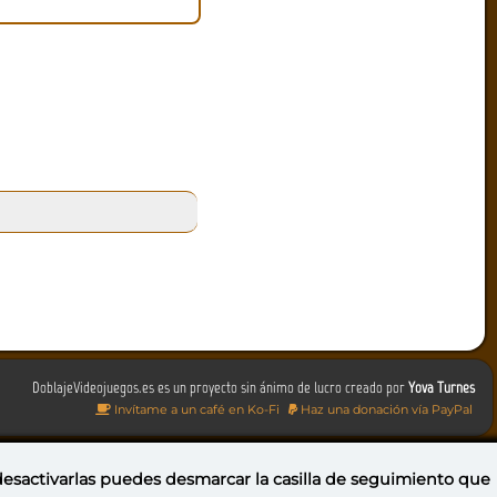
DoblajeVideojuegos.es es un proyecto sin ánimo de lucro creado por
Yova Turnes
Invítame a un café en Ko-Fi
Haz una donación vía PayPal
 desactivarlas puedes
desmarcar la casilla de seguimiento
que