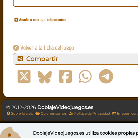
Añadir o corregir información
Volver a la ficha del juego
Compartir
© 2012-2026
DoblajeVideojuegos.es
Sobre la web
Quienes somos
Política de Privacidad
Imagen corp
DoblajeVideojuegos.es utiliza
cookies propias
p