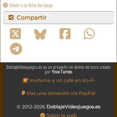
Volver a la ficha del juego
Compartir
DoblajeVideojuegos.es es un proyecto sin ánimo de lucro creado
por
Yova Turnes
Invítame a un café en Ko-Fi
Haz una donación vía PayPal
© 2012-2026
DoblajeVideojuegos.es
Sobre la web