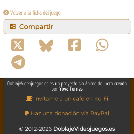
Volver a la ficha del juego
Compartir
DoblajeVideojuegos.es es un proyecto sin ánimo de lucro creado
por
Yova Turnes
Invítame a un café en Ko-Fi
Haz una donación vía PayPal
© 2012-2026
DoblajeVideojuegos.es