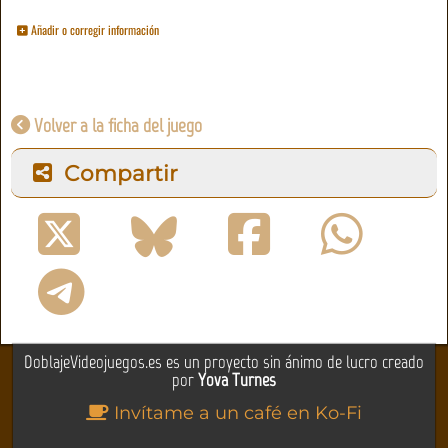
Añadir o corregir información
Volver a la ficha del juego
Compartir
DoblajeVideojuegos.es es un proyecto sin ánimo de lucro creado
por
Yova Turnes
Invítame a un café en Ko-Fi