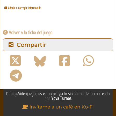
Añadir o corregir información
Volver a la ficha del juego
Compartir
DoblajeVideojuegos.es es un proyecto sin ánimo de lucro creado
por
Yova Turnes
Invítame a un café en Ko-Fi