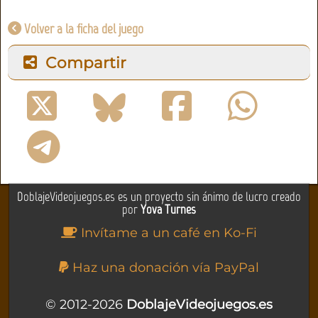
Volver a la ficha del juego
Compartir
DoblajeVideojuegos.es es un proyecto sin ánimo de lucro creado
por
Yova Turnes
Invítame a un café en Ko-Fi
Haz una donación vía PayPal
© 2012-2026
DoblajeVideojuegos.es