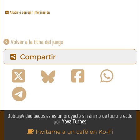
Añadir o corregir información
Volver a la ficha del juego
Compartir
DoblajeVideojuegos.es es un proyecto sin ánimo de lucro creado
por
Yova Turnes
Invítame a un café en Ko-Fi