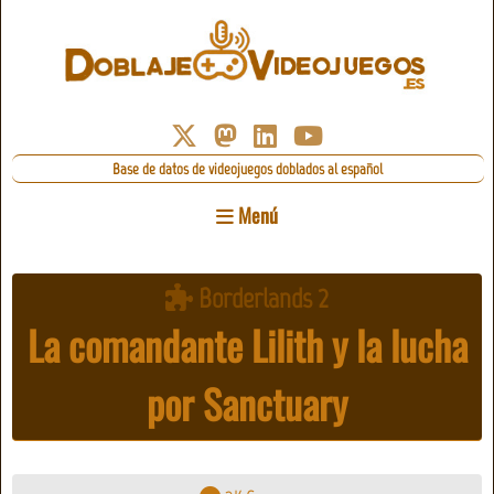
Base de datos de videojuegos doblados al español
Menú
Borderlands 2
La comandante Lilith y la lucha
por Sanctuary