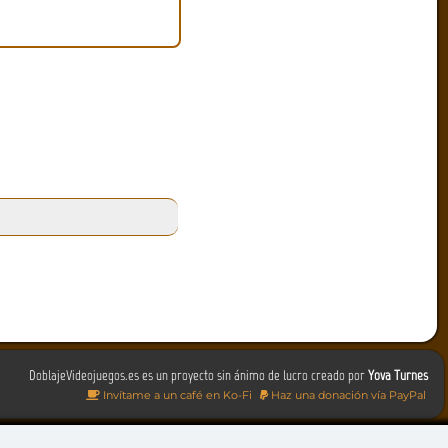
DoblajeVideojuegos.es es un proyecto sin ánimo de lucro creado por
Yova Turnes
Invítame a un café en Ko-Fi
Haz una donación vía PayPal