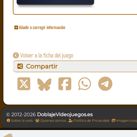
Añadir o corregir información
Volver a la ficha del juego
Compartir
© 2012-2026
DoblajeVideojuegos.es
Sobre la web
Quienes somos
Política de Privacidad
Imagen corp