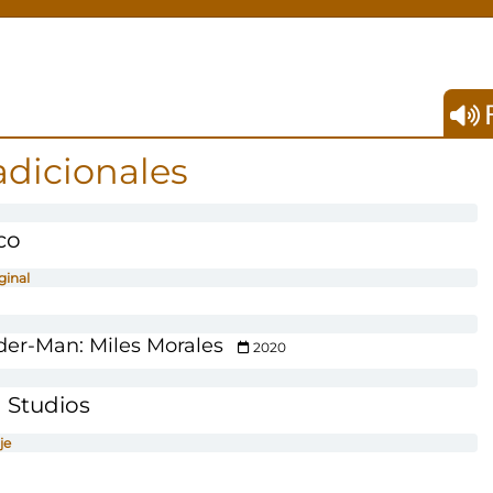
F
adicionales
co
ginal
der-Man: Miles Morales
2020
n Studios
je