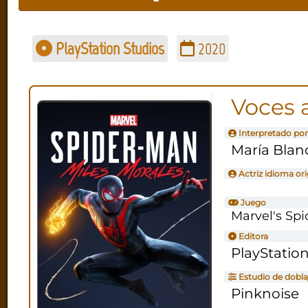
PlayStation Studios
2020
Voces 
Interpretado por
María Blan
Actriz idioma ori
Juego
Marvel's Spi
Editora
PlayStatio
Estudio de dobla
Pinknoise