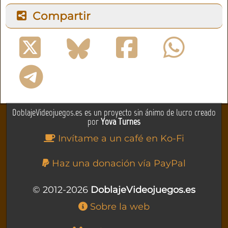
Compartir
DoblajeVideojuegos.es es un proyecto sin ánimo de lucro creado
por
Yova Turnes
Invítame a un café en Ko-Fi
Haz una donación vía PayPal
© 2012-2026
DoblajeVideojuegos.es
Sobre la web