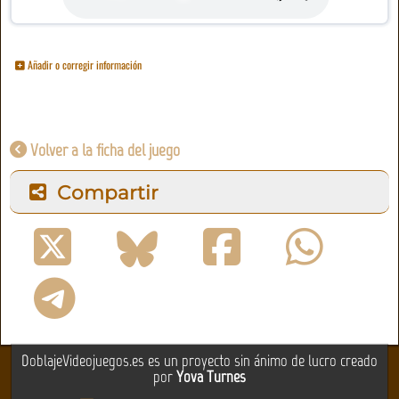
Añadir o corregir información
Volver a la ficha del juego
Compartir
DoblajeVideojuegos.es es un proyecto sin ánimo de lucro creado
por
Yova Turnes