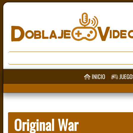
INICIO
JUEGO
Original War