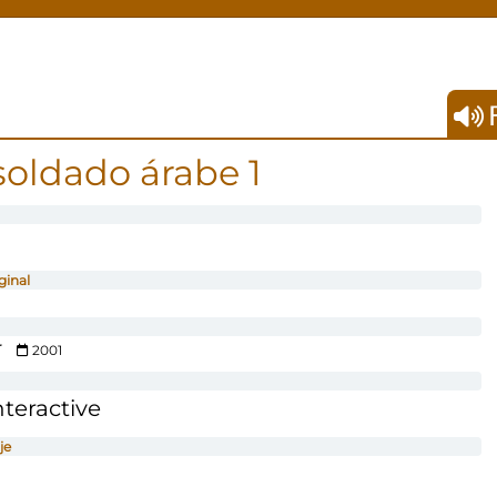
F
soldado árabe 1
ginal
r
2001
teractive
je