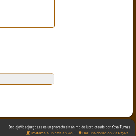
DoblajeVideojuegos.es es un proyecto sin ánimo de lucro creado por
Yova Turnes
Invítame a un café en Ko-Fi
Haz una donación vía PayPal