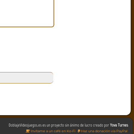
DoblajeVideojuegos.es es un proyecto sin ánimo de lucro creado por
Yova Turnes
Invítame a un café en Ko-Fi
Haz una donación vía PayPal