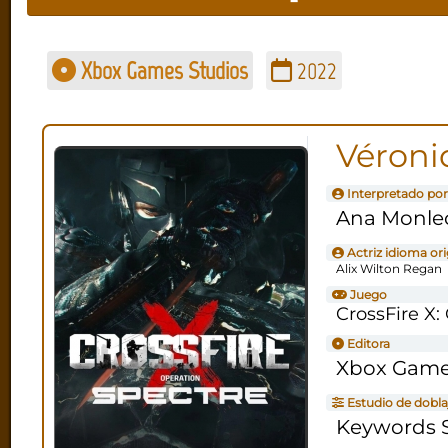
Xbox Games Studios
2022
Véroni
Interpretado por
Ana Monle
Actriz idioma ori
Alix Wilton Regan
Juego
CrossFire X:
Editora
Xbox Game
Estudio de dobla
Keywords S