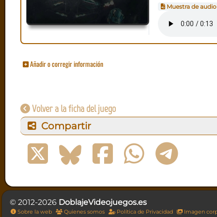
Muestra de audio
Añadir o corregir información
Volver a la ficha del juego
Compartir
© 2012-2026
DoblajeVideojuegos.es
Sobre la web
Quienes somos
Política de Privacidad
Imagen corp