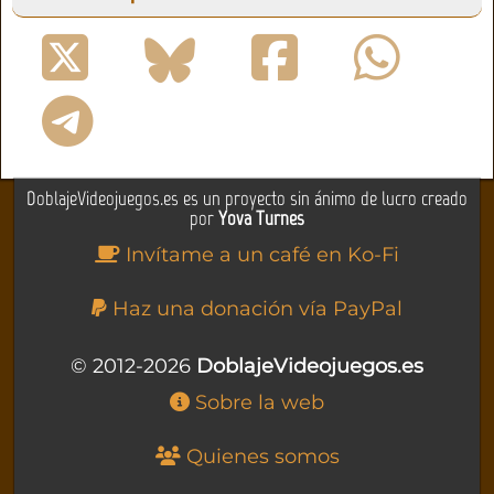
DoblajeVideojuegos.es es un proyecto sin ánimo de lucro creado
por
Yova Turnes
Invítame a un café en Ko-Fi
Haz una donación vía PayPal
© 2012-2026
DoblajeVideojuegos.es
Sobre la web
Quienes somos