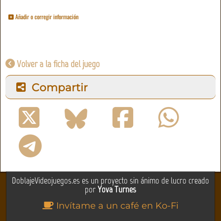
Añadir o corregir información
Volver a la ficha del juego
Compartir
DoblajeVideojuegos.es es un proyecto sin ánimo de lucro creado
por
Yova Turnes
Invítame a un café en Ko-Fi