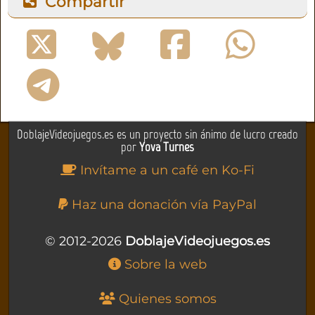
Compartir
DoblajeVideojuegos.es es un proyecto sin ánimo de lucro creado
por
Yova Turnes
Invítame a un café en Ko-Fi
Haz una donación vía PayPal
© 2012-2026
DoblajeVideojuegos.es
Sobre la web
Quienes somos