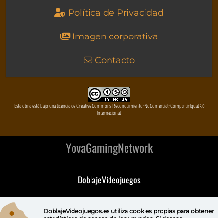
Política de Privacidad
Imagen corporativa
Contacto
Esta obra está bajo una licencia de Creative Commons Reconocimiento-NoComercial-CompartirIgual 4.0
Internacional
YovaGamingNetwork
DoblajeVideojuegos
DeVuego
DoblajeVideojuegos.es utiliza
cookies propias
para obtener