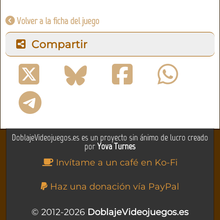
Volver a la ficha del juego
Compartir
DoblajeVideojuegos.es es un proyecto sin ánimo de lucro creado
por
Yova Turnes
Invítame a un café en Ko-Fi
Haz una donación vía PayPal
© 2012-2026
DoblajeVideojuegos.es