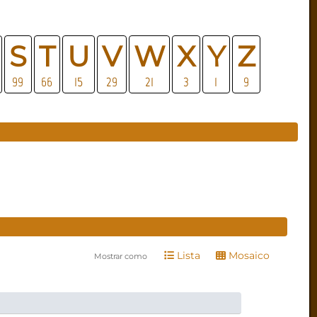
S
T
U
V
W
X
Y
Z
99
66
15
29
21
3
1
9
Lista
Mosaico
Mostrar como