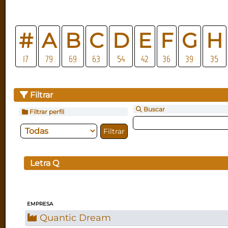
#
A
B
C
D
E
F
G
H
17
79
69
63
54
42
36
39
35
Filtrar
Buscar
Filtrar perfil
Letra
Q
EMPRESA
Quantic Dream