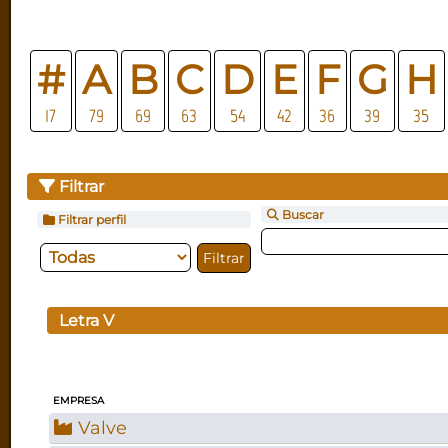
#
A
B
C
D
E
F
G
H
17
79
69
63
54
42
36
39
35
Filtrar
Buscar
Filtrar perfil
Letra
V
EMPRESA
Valve