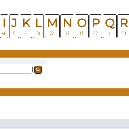
I
J
K
L
M
N
O
P
Q
R
46
5
31
31
72
37
17
62
1
50