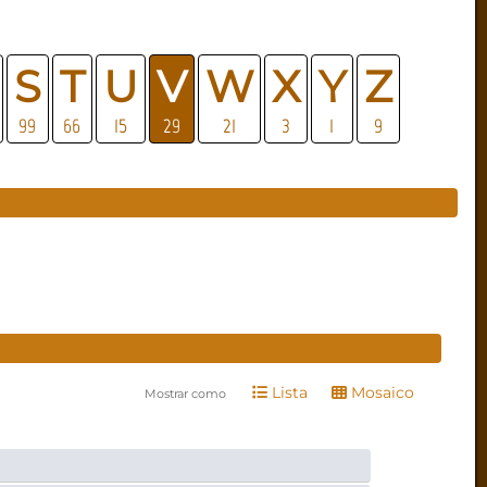
S
T
U
V
W
X
Y
Z
99
66
15
29
21
3
1
9
Lista
Mosaico
Mostrar como