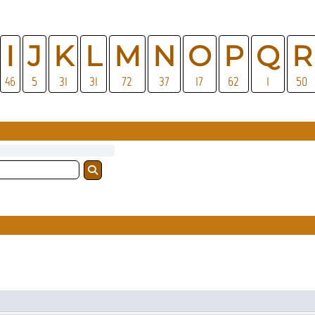
I
J
K
L
M
N
O
P
Q
R
46
5
31
31
72
37
17
62
1
50