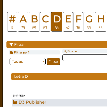
#
A
B
C
D
E
F
G
H
17
79
69
63
54
42
36
39
35
Filtrar
Buscar
Filtrar perfil
Letra
D
EMPRESA
D3 Publisher