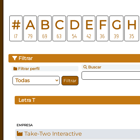
#
A
B
C
D
E
F
G
H
17
79
69
63
54
42
36
39
35
Filtrar
Buscar
Filtrar perfil
Letra
T
EMPRESA
Take-Two Interactive