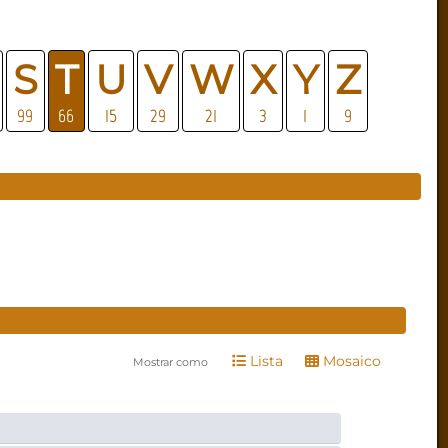
S
T
U
V
W
X
Y
Z
99
66
15
29
21
3
1
9
Lista
Mosaico
Mostrar como