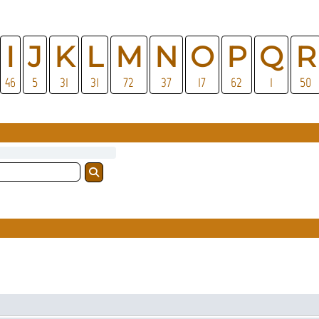
I
J
K
L
M
N
O
P
Q
R
46
5
31
31
72
37
17
62
1
50