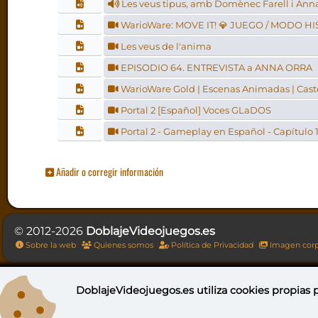
Les veus tipus, amb Domènec Farell i Ann
WarioWare: MOVE IT! 💎 JUEGO / MODO H
Les veus de l'anima
EPISODIO 64. ENTREVISTA a ANNA ORRA
WarioWare Gold | Escenas Animadas | Cast
Portal 2 [Español] Voces GLaDOS
Portal 2 - Gameplay en Español - Capítulo 
Añadir o corregir información
© 2012-2026
DoblajeVideojuegos.es
Sobre la web
Quienes somos
Política de Privacidad
Imagen corp
DoblajeVideojuegos.es utiliza
cookies propias
p