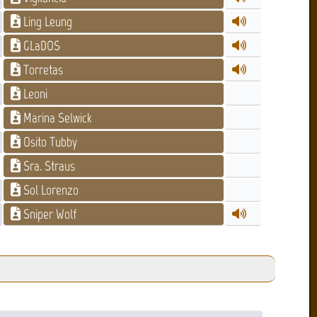
Ling Leung
GLaDOS
Torretas
Leoni
Marina Selwick
Osito Tubby
Sra. Straus
Sol Lorenzo
Sniper Wolf