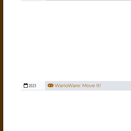
2023
WarioWare: Move It!