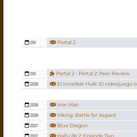
2011
Portal 2
2011
Portal 2 - Portal 2: Peer Review
2008
El increíble Hulk: El videojuego of
2008
Iron Man
2008
Viking: Battle for Asgard
2007
Blue Dragon
2007
Half-Life 2: Episode Two