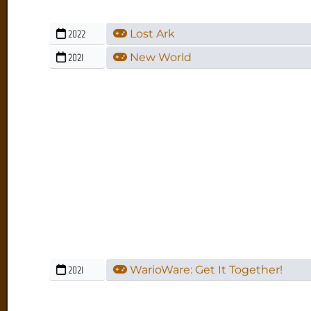
2022
Lost Ark
2021
New World
2021
WarioWare: Get It Together!