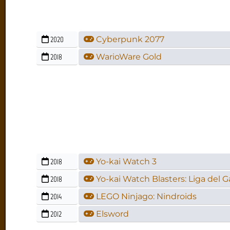
2020
Cyberpunk 2077
2018
WarioWare Gold
2018
Yo-kai Watch 3
2018
Yo-kai Watch Blasters: Liga del 
2014
LEGO Ninjago: Nindroids
2012
Elsword