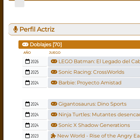
Perfil Actriz
Doblajes [
70
]
AÑO
JUEGO
2026
LEGO Batman: El Legado del Cab
2025
Sonic Racing: CrossWorlds
2024
Barbie: Proyecto Amistad
2024
Gigantosaurus: Dino Sports
2024
Ninja Turtles: Mutantes desenc
2024
Sonic X Shadow Generations
2023
New World - Rise of the Angry Ea