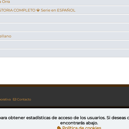
a Orra
ISTORIA COMPLETO 💎 Serie en ESPAÑOL
ellano
1
orativa
Contacto
ara obtener estadísticas de acceso de los usuarios. Si deseas
encontrarás abajo.
Esta obra está bajo una licencia de Creative Commons Reconocimiento-NoComercial-CompartirIgual 4.0 Internacional
Política de cookies