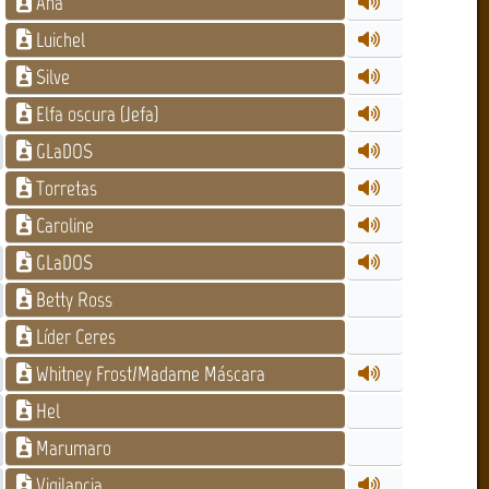
Ana
Luichel
Silve
Elfa oscura (Jefa)
GLaDOS
Torretas
Caroline
GLaDOS
Betty Ross
Líder Ceres
Whitney Frost/Madame Máscara
Hel
Marumaro
Vigilancia