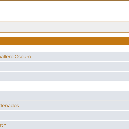
allero Oscuro
adenados
rth