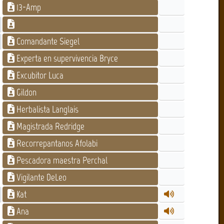
13-Amp
Comandante Siegel
Experta en supervivencia Bryce
Excubitor Luca
Gildon
Herbalista Langlais
Magistrada Redridge
Recorrepantanos Afolabi
Pescadora maestra Perchal
Vigilante DeLeo
Kat
Ana