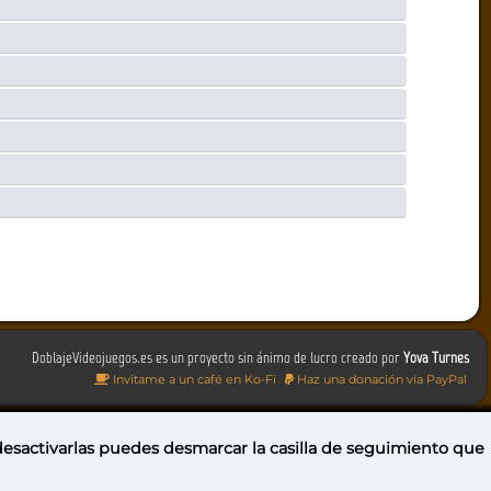
DoblajeVideojuegos.es es un proyecto sin ánimo de lucro creado por
Yova Turnes
Invítame a un café en Ko-Fi
Haz una donación vía PayPal
 desactivarlas puedes
desmarcar la casilla de seguimiento
que