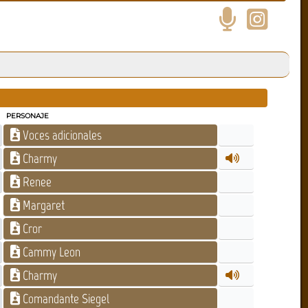
PERSONAJE
Voces adicionales
Charmy
Renee
Margaret
Cror
Cammy Leon
Charmy
Comandante Siegel