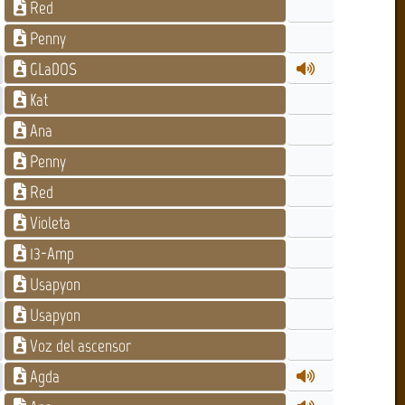
Red
Penny
GLaDOS
Kat
Ana
Penny
Red
Violeta
13-Amp
Usapyon
Usapyon
Voz del ascensor
Agda