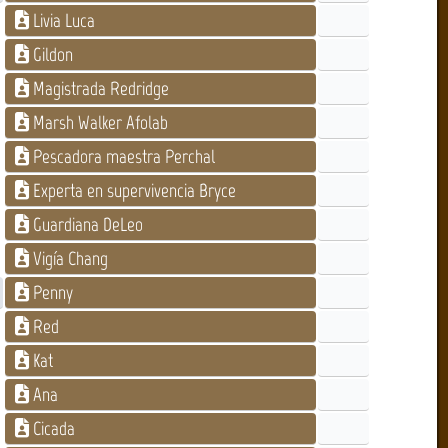
Livia Luca
Gildon
Magistrada Redridge
Marsh Walker Afolab
Pescadora maestra Perchal
Experta en supervivencia Bryce
Guardiana DeLeo
Vigía Chang
Penny
Red
Kat
Ana
Cicada