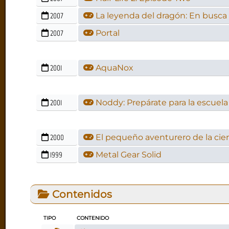
2007
La leyenda del dragón: En busca 
2007
Portal
2001
AquaNox
2001
Noddy: Prepárate para la escuela
2000
El pequeño aventurero de la cie
1999
Metal Gear Solid
Contenidos
TIPO
CONTENIDO