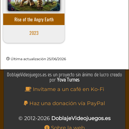
Rise of the Angry Earth
2023
Última actualización 25/06/2026
DoblajeVideojuegos.es es un proyecto sin ánimo de lucro creado
por
Yova Turnes
Invítame a un café en Ko-Fi
Haz una donación vía PayPal
© 2012-2026
DoblajeVideojuegos.es
Sobre la web