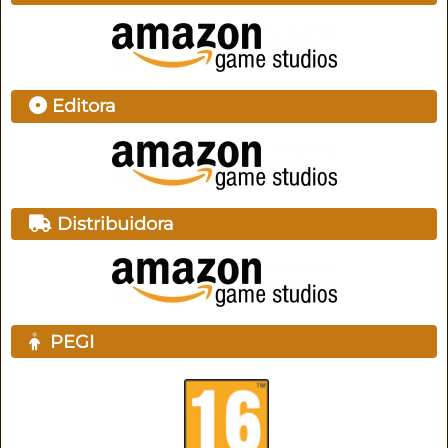
Editora
Distribuidora
PEGI