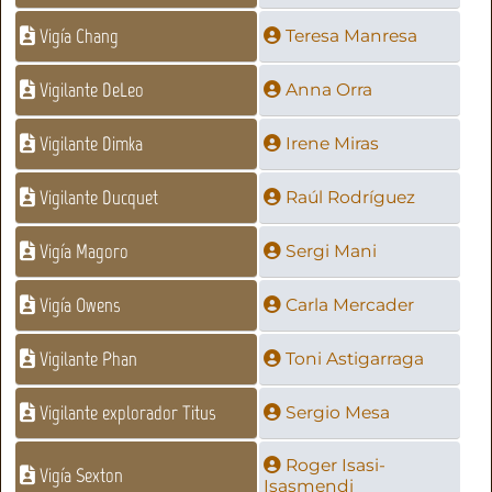
Vigía Chang
Teresa Manresa
Vigilante DeLeo
Anna Orra
Vigilante Dimka
Irene Miras
Vigilante Ducquet
Raúl Rodríguez
Vigía Magoro
Sergi Mani
Vigía Owens
Carla Mercader
Vigilante Phan
Toni Astigarraga
Vigilante explorador Titus
Sergio Mesa
Roger Isasi-
Vigía Sexton
Isasmendi