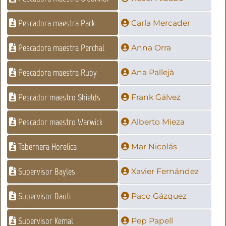
Pescadora maestra Park
Carla Mercader
Pescadora maestra Perchal
Anna Orra
Pescadora maestra Ruby
Ana Pallejà
Pescador maestro Shields
Frank Gálvez
Pescador maestro Warwick
Alberto Mieza
Tabernera Horelica
Mar Nicolás
Supervisor Bayles
Xavier Fernández
Supervisor Dauti
Paco Gázquez
Supervisor Kemal
Pep Papell