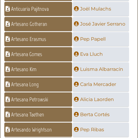
Anticuaria Pajitnova
Joël Mulachs
Artesano Gotheran
José Javier Serrano
Artesano Erasmus
Pep Papell
Artesana Gomes
Eva Lluch
Artesano Kim
Luisma Albarracín
Artesana Long
Carla Mercader
Artesana Petrowski
Alicia Laorden
Artesana Taethen
Berta Cortés
Artesando Wrightson
Pep Ribas