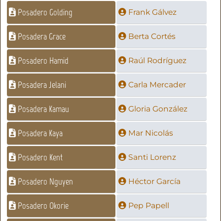
Posadero Golding
Frank Gálvez
Posadera Grace
Berta Cortés
Posadero Hamid
Raúl Rodríguez
Posadera Jelani
Carla Mercader
Posadera Kamau
Gloria González
Posadera Kaya
Mar Nicolás
Posadero Kent
Santi Lorenz
Posadero Nguyen
Héctor García
Posadero Okorie
Pep Papell