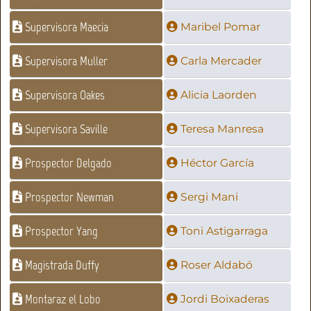
Supervisora Maecia
Maribel Pomar
Supervisora Muller
Carla Mercader
Supervisora Oakes
Alicia Laorden
Supervisora Saville
Teresa Manresa
Prospector Delgado
Héctor García
Prospector Newman
Sergi Mani
Prospector Yang
Toni Astigarraga
Magistrada Duffy
Roser Aldabó
Montaraz el Lobo
Jordi Boixaderas