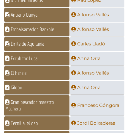
Dr. Theophrastus
Pau López
Anciano Danya
Alfonso Vallés
Embalsamador Bankole
Alfonso Vallés
Émile de Aquitania
Carles Lladó
Excubitor Luca
Anna Orra
El hereje
Alfonso Vallés
Gildon
Anna Orra
Gran pescador maestro
Francesc Góngora
Machera
Ternilla, el oso
Jordi Boixaderas