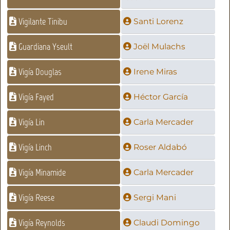
Vigilante Tinibu
Santi Lorenz
Guardiana Yseult
Joël Mulachs
Vigía Douglas
Irene Miras
Vigía Fayed
Héctor García
Vigía Lin
Carla Mercader
Vigía Linch
Roser Aldabó
Vigía Minamide
Carla Mercader
Vigía Reese
Sergi Mani
Vigía Reynolds
Claudi Domingo