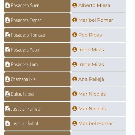
Posadero Suen
Alberto Mieza
Posadera Tamar
Maribel Pomar
Posadero Tomaso
Pep Ribas
Posadera Yatim
Irene Miras
Posadera Lam
Irene Miras
Chamana Ixia
Ana Pallejà
Dulce, la osa
Mar Nicolás
Justiciar Farrell
Mar Nicolás
Justiciar Sobol
Maribel Pomar