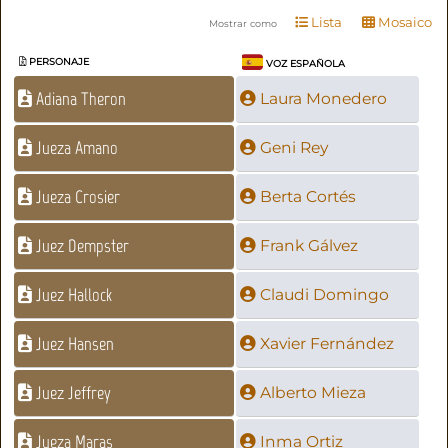
Lista
Mosaico
Mostrar como
PERSONAJE
VOZ ESPAÑOLA
Adiana Theron
Laura Monedero
Jueza Amano
Geni Rey
Jueza Crosier
Berta Cortés
Juez Dempster
Frank Gálvez
Juez Hallock
Claudi Domingo
Juez Hansen
Xavier Fernández
Juez Jeffrey
Alberto Mieza
Jueza Maras
Inma Ortiz