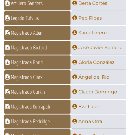
Artillero Sanders
Berta Cortés
Legado Fulvius
Pep Ribas
Magistrado Allen
Santi Lorenz
Magistrado Bixford
José Javier Serrano
Magistrada Bond
Gloria González
Magistrado Clark
Ángel del Río
Magistrado Gurkin
Claudi Domingo
Magistrada Korrapati
Eva Lluch
Magistrada Redridge
Anna Orra