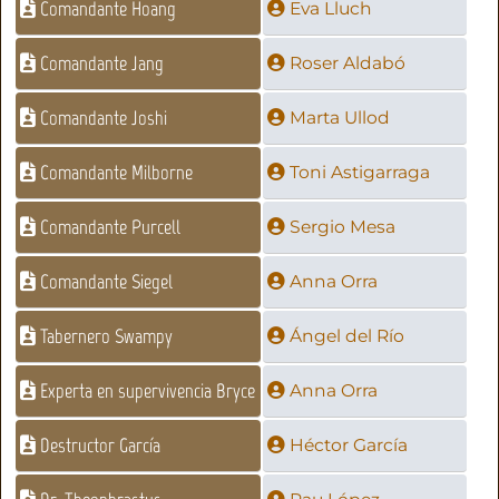
Comandante Hoang
Eva Lluch
Comandante Jang
Roser Aldabó
Comandante Joshi
Marta Ullod
Comandante Milborne
Toni Astigarraga
Comandante Purcell
Sergio Mesa
Comandante Siegel
Anna Orra
Tabernero Swampy
Ángel del Río
Experta en supervivencia Bryce
Anna Orra
Destructor García
Héctor García