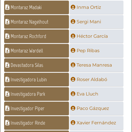
Montaraz Madaki
Inma Ortiz
Montaraz Nagelhout
Sergi Mani
Montaraz Rochford
Héctor García
Montaraz Wardell
Pep Ribas
Devastadora Silas
Teresa Manresa
Investigadora Lubin
Roser Aldabó
Investigadora Park
Eva Lluch
Investigador Piper
Paco Gázquez
Investigador Rinde
Xavier Fernández