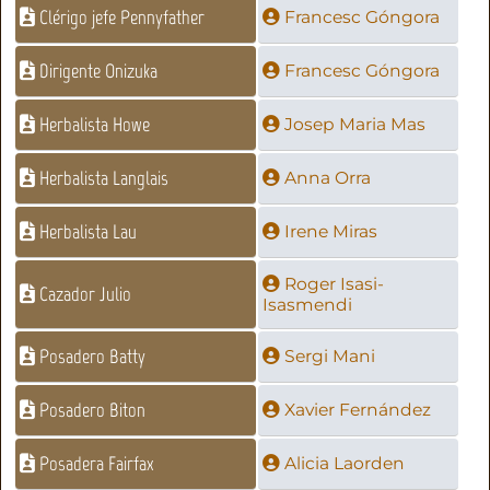
Clérigo jefe Pennyfather
Francesc Góngora
Dirigente Onizuka
Francesc Góngora
Herbalista Howe
Josep Maria Mas
Herbalista Langlais
Anna Orra
Herbalista Lau
Irene Miras
Roger Isasi-
Cazador Julio
Isasmendi
Posadero Batty
Sergi Mani
Posadero Biton
Xavier Fernández
Posadera Fairfax
Alicia Laorden