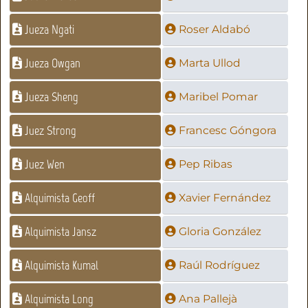
Jueza Ngati
Roser Aldabó
Jueza Owgan
Marta Ullod
Jueza Sheng
Maribel Pomar
Juez Strong
Francesc Góngora
Juez Wen
Pep Ribas
Alquimista Geoff
Xavier Fernández
Alquimista Jansz
Gloria González
Alquimista Kumal
Raúl Rodríguez
Alquimista Long
Ana Pallejà