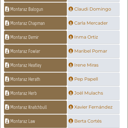
Montaraz Balogun
Claudi Domingo
Montaraz Chapman
Carla Mercader
Montaraz Demir
Inma Ortiz
Montaraz Fowler
Maribel Pomar
Montaraz Heatley
Irene Miras
Montaraz Herath
Pep Papell
Montaraz Herb
Joël Mulachs
Montaraz Knatchbull
Xavier Fernández
Montaraz Law
Berta Cortés