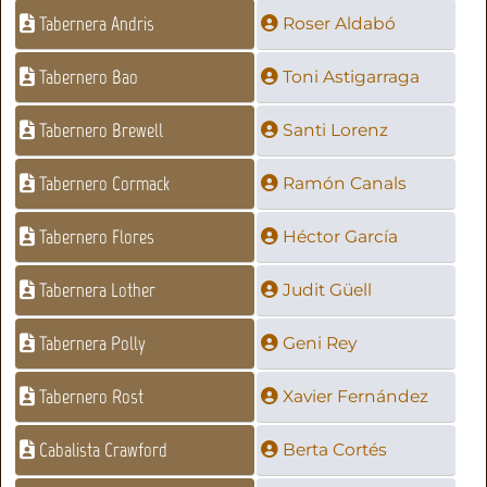
Tabernera Andris
Roser Aldabó
Tabernero Bao
Toni Astigarraga
Tabernero Brewell
Santi Lorenz
Tabernero Cormack
Ramón Canals
Tabernero Flores
Héctor García
Tabernera Lother
Judit Güell
Tabernera Polly
Geni Rey
Tabernero Rost
Xavier Fernández
Cabalista Crawford
Berta Cortés