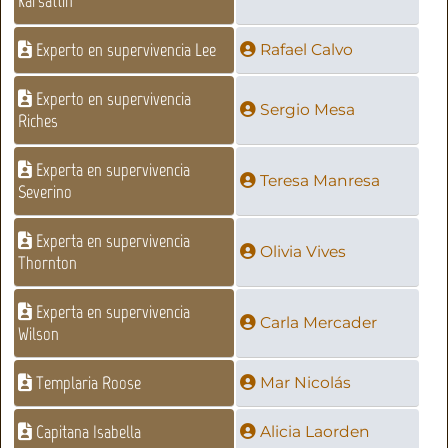
Karsattin
Experto en supervivencia Lee
Rafael Calvo
Experto en supervivencia
Sergio Mesa
Riches
Experta en supervivencia
Teresa Manresa
Severino
Experta en supervivencia
Olivia Vives
Thornton
Experta en supervivencia
Carla Mercader
Wilson
Templaria Roose
Mar Nicolás
Capitana Isabella
Alicia Laorden