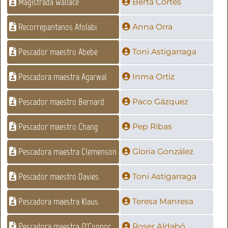
Magistrada Wallace
Berta Cortés
Recorrepantanos Afolabi
Anna Orra
Pescador maestro Abebe
Toni Astigarraga
Pescadora maestra Agarwal
Inma Ortiz
Pescador maestro Bernard
Paco Gázquez
Pescador maestro Chang
Pep Ribas
Pescadora maestra Clemenson
Gloria González
Pescador maestro Davies
Toni Astigarraga
Pescadora maestra Klaus
Teresa Manresa
Pescadora maestra O'Connor
Roser Aldabó