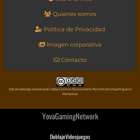
Quienes somos
Política de Privacidad
Imagen corporativa
Contacto
Esta obra está bajo una licencia de Creative Commons Reconocimiento-NoComercial-CompartirIgual 4.0
Internacional
YovaGamingNetwork
DoblajeVideojuegos