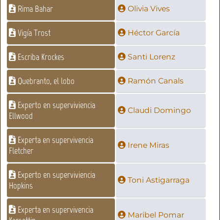
Rima Bahar
Olivia Vives
Vigía Trost
Héctor García
Escriba Krockes
Santi Lorenz
Quebranto, el lobo
Ramón Canals
Experto en superviviencia
Claudi Domingo
Ellwood
Experta en supervivencia
Irene Miras
Fletcher
Experto en superviviencia
Toni Astigarraga
Hopkins
Experta en supervivencia
Maribel Pomar