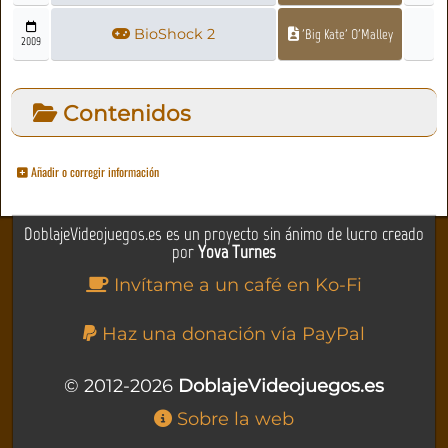
BioShock 2
'Big Kate' O'Malley
2009
Contenidos
Añadir o corregir información
DoblajeVideojuegos.es es un proyecto sin ánimo de lucro creado
por
Yova Turnes
Invítame a un café en Ko-Fi
Haz una donación vía PayPal
© 2012-2026
DoblajeVideojuegos.es
Sobre la web