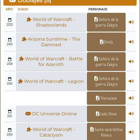
Doblajes [
8
]
AÑO
JUEGO
PERSONAJE
World of Warcraft -
Señora de la
2020
Shadowlands
guerra Zakgra
Arizona Sunshine - The
Emily
2019
Damned
World of Warcraft - Battle
Señora de la
2018
for Azeroth
guerra Zakgra
Señora de la
World of Warcraft - Legion
2016
guerra Zakgra
Therazane
DC Universe Online
Lady Shiva
2011
World of Warcraft -
Suma sacerdotisa
2010
Cataclysm
Kilnara