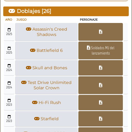
Doblajes [
26
]
AÑO
JUEGO
PERSONAJE
Assassin's Creed
2025
Shadows
Soldados MJ del
Battlefield 6
2025
lanzamiento
Skull and Bones
2024
Test Drive Unlimited
2024
Solar Crown
Hi-Fi Rush
2023
Starfield
2023