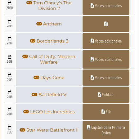
Tom Clancy's The
Voces adicionales
2020
Division 2
Anthem
2019
Borderlands 3
Voces adicionales
2019
Call of Duty: Modern
Voces adicionales
2019
Warfare
Days Gone
Voces adicionales
2019
Battlefield V
Soldado
2018
LEGO Los Increíbles
Flik
2018
Capitán de la Primera
Star Wars: Battlefront II
2017
Orden