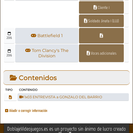
Cliente 1
Soldado Jinata 1 (LUJ)
Battlefield 1
2016
Tom Clancy's The
Voces adicionales
2016
Division
Contenidos
TIPO
CONTENIDO
1x03 ENTREVISTA a GONZALO DEL BARRIO
Añadir o corregir información
DoblajeVideojuegos.es es un proyecto sin ánimo de lucro creado