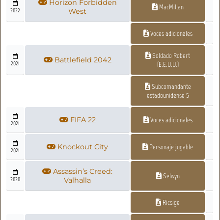
Horizon Forbidden
MacMillan
2022
West
Voces adicionales
Soldado Robert
Battlefield 2042
2021
(E.E.U.U.)
Subcomandante
estadounidense 5
FIFA 22
Voces adicionales
2021
Knockout City
Personaje jugable
2021
Assassin’s Creed:
Selwyn
2020
Valhalla
Ricsige