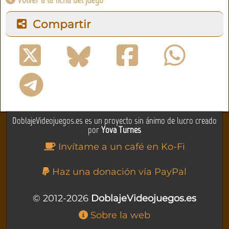
Compartir
DoblajeVideojuegos.es es un proyecto sin ánimo de lucro creado
por
Yova Turnes
Invítame a un café en Ko-Fi
Haz una donación vía PayPal
© 2012-2026
DoblajeVideojuegos.es
Sobre la web