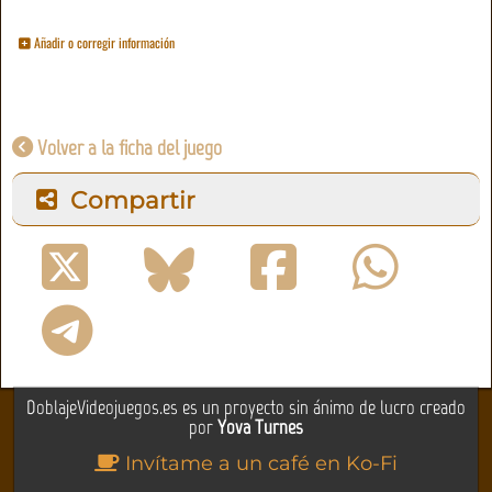
Añadir o corregir información
Volver a la ficha del juego
Compartir
DoblajeVideojuegos.es es un proyecto sin ánimo de lucro creado
por
Yova Turnes
Invítame a un café en Ko-Fi