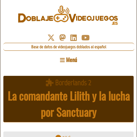
Base de datos de videojuegos doblados al español
Menú
Borderlands 2
La comandante Lilith y la lucha
por Sanctuary