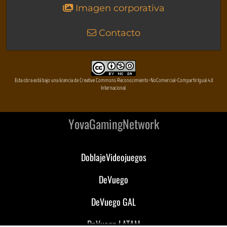
Imagen corporativa
Contacto
Esta obra está bajo una licencia de Creative Commons Reconocimiento-NoComercial-CompartirIgual 4.0
Internacional
YovaGamingNetwork
DoblajeVideojuegos
DeVuego
DeVuego GAL
DeVuego LATAM