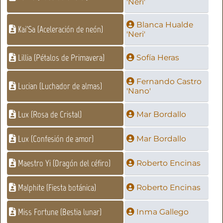
'Neri'
Blanca Hualde
Kai'Sa (Aceleración de neón)
'Neri'
Lillia (Pétalos de Primavera)
Sofía Heras
Fernando Castro
Lucian (Luchador de almas)
'Nano'
Lux (Rosa de Cristal)
Mar Bordallo
Lux (Confesión de amor)
Mar Bordallo
Maestro Yi (Dragón del céfiro)
Roberto Encinas
Malphite (Fiesta botánica)
Roberto Encinas
Miss Fortune (Bestia lunar)
Inma Gallego