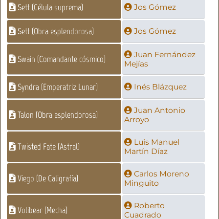
Sett (Célula suprema)
Jos Gómez
Sett (Obra esplendorosa)
Jos Gómez
Juan Fernández
Swain (Comandante cósmico)
Mejías
Syndra (Emperatriz Lunar)
Inés Blázquez
Juan Antonio
Talon (Obra esplendorosa)
Arroyo
Luis Manuel
Twisted Fate (Astral)
Martín Díaz
Carlos Moreno
Viego (De Caligrafía)
Minguito
Roberto
Volibear (Mecha)
Cuadrado