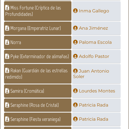
Miss Fortune (Críptica de las
Inma Gallego
Profundidades)
Morgana (Emperatriz Lunar)
Ana Jiménez
Norra
Paloma Escola
Pyke (Exterminador de alimañas)
Adolfo Pastor
Rakan (Guardián de las estrellas
Juan Antonio
redimido)
Soler
Samira (Cromática)
Lourdes Montes
Seraphine (Rosa de Cristal)
Patricia Rada
Seraphine (Fiesta veraniega)
Patricia Rada