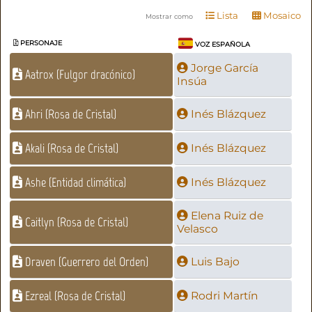
Lista
Mosaico
Mostrar como
PERSONAJE
VOZ ESPAÑOLA
Jorge García
Aatrox (Fulgor dracónico)
Insúa
Ahri (Rosa de Cristal)
Inés Blázquez
Akali (Rosa de Cristal)
Inés Blázquez
Ashe (Entidad climática)
Inés Blázquez
Elena Ruiz de
Caitlyn (Rosa de Cristal)
Velasco
Draven (Guerrero del Orden)
Luis Bajo
Ezreal (Rosa de Cristal)
Rodri Martín