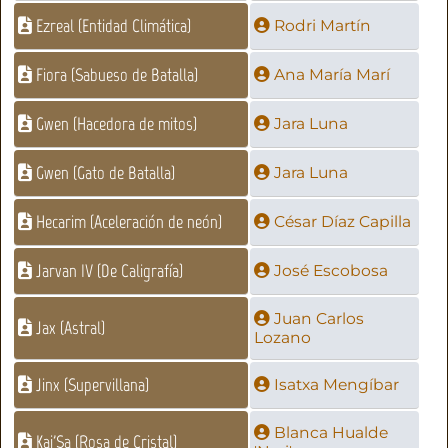
Ezreal (Entidad Climática)
Rodri Martín
Fiora (Sabueso de Batalla)
Ana María Marí
Gwen (Hacedora de mitos)
Jara Luna
Gwen (Gato de Batalla)
Jara Luna
Hecarim (Aceleración de neón)
César Díaz Capilla
Jarvan IV (De Caligrafía)
José Escobosa
Juan Carlos
Jax (Astral)
Lozano
Jinx (Supervillana)
Isatxa Mengíbar
Blanca Hualde
Kai'Sa (Rosa de Cristal)