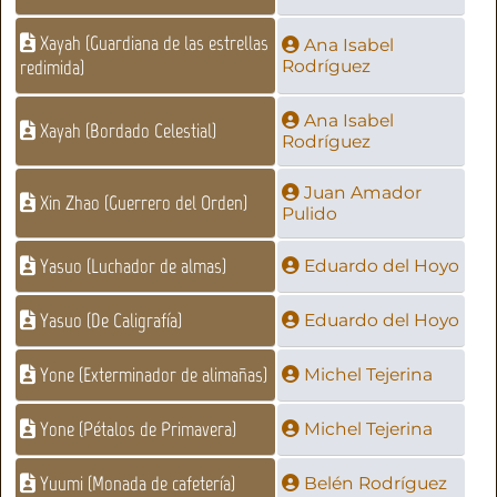
Xayah (Guardiana de las estrellas
Ana Isabel
redimida)
Rodríguez
Ana Isabel
Xayah (Bordado Celestial)
Rodríguez
Juan Amador
Xin Zhao (Guerrero del Orden)
Pulido
Yasuo (Luchador de almas)
Eduardo del Hoyo
Yasuo (De Caligrafía)
Eduardo del Hoyo
Yone (Exterminador de alimañas)
Michel Tejerina
Yone (Pétalos de Primavera)
Michel Tejerina
Yuumi (Monada de cafetería)
Belén Rodríguez