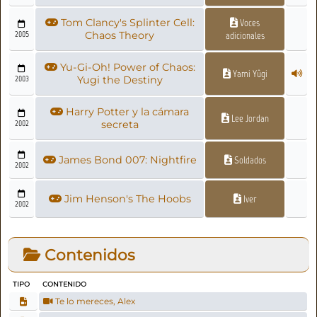
Tom Clancy's Splinter Cell:
Voces
2005
Chaos Theory
adicionales
Yu-Gi-Oh! Power of Chaos:
Yami Yûgi
2003
Yugi the Destiny
Harry Potter y la cámara
Lee Jordan
2002
secreta
James Bond 007: Nightfire
Soldados
2002
Jim Henson's The Hoobs
Iver
2002
Contenidos
TIPO
CONTENIDO
Te lo mereces, Alex