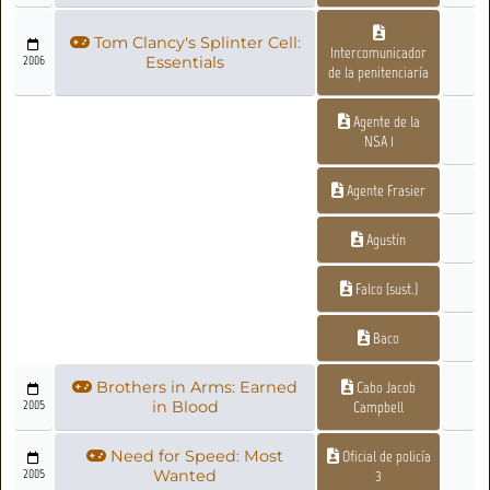
Tom Clancy's Splinter Cell:
Intercomunicador
2006
Essentials
de la penitenciaría
Agente de la
NSA 1
Agente Frasier
Agustín
Falco (sust.)
Baco
Brothers in Arms: Earned
Cabo Jacob
2005
in Blood
Campbell
Need for Speed: Most
Oficial de policía
2005
Wanted
3