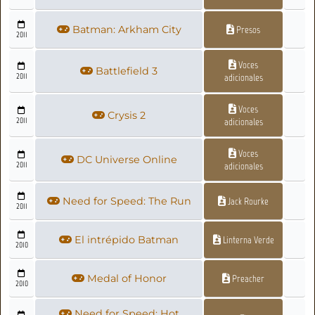
Batman: Arkham City
Presos
2011
Voces
Battlefield 3
2011
adicionales
Voces
Crysis 2
2011
adicionales
Voces
DC Universe Online
2011
adicionales
Need for Speed: The Run
Jack Rourke
2011
El intrépido Batman
Linterna Verde
2010
Medal of Honor
Preacher
2010
Need for Speed: Hot