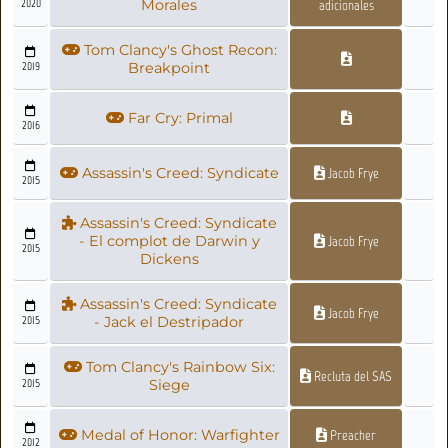
2020
Morales
adicionales
Tom Clancy's Ghost Recon:
2019
Breakpoint
Far Cry: Primal
2016
Assassin's Creed: Syndicate
Jacob Frye
2015
Assassin's Creed: Syndicate
- El complot de Darwin y
Jacob Frye
2015
Dickens
Assassin's Creed: Syndicate
Jacob Frye
2015
- Jack el Destripador
Tom Clancy's Rainbow Six:
Recluta del SAS
2015
Siege
Medal of Honor: Warfighter
Preacher
2012