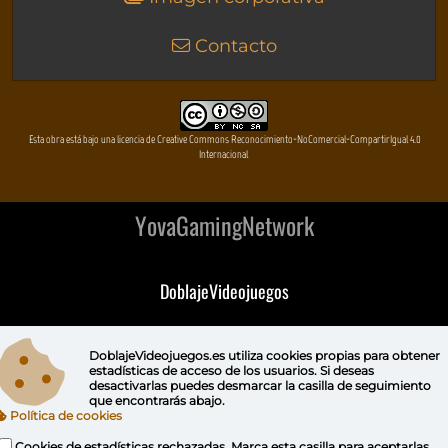
Contacto
Esta obra está bajo una licencia de Creative Commons Reconocimiento-NoComercial-CompartirIgual 4.0
Internacional
YovaGamingNetwork
DoblajeVideojuegos
DeVuego
DoblajeVideojuegos.es utiliza
cookies propias
para obtener
estadísticas de acceso de los usuarios. Si deseas
DeVuego GAL
desactivarlas puedes
desmarcar la casilla de seguimiento
que encontrarás abajo.
Política de cookies
DeVuego LATAM
Cookies de estadísticas rechazadas. Marca esta casilla para aceptarlas.