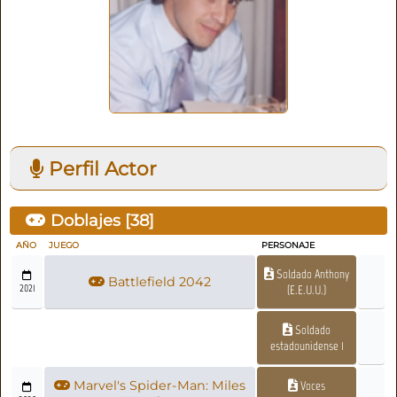
Perfil Actor
Doblajes [
38
]
AÑO
JUEGO
PERSONAJE
Soldado Anthony
Battlefield 2042
2021
(E.E.U.U.)
Soldado
estadounidense 1
Marvel's Spider-Man: Miles
Voces