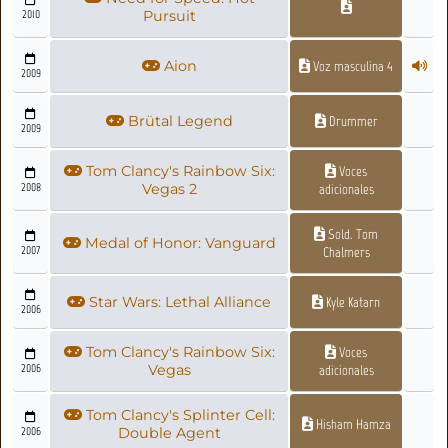
2010
Pursuit
Aion
Voz masculina 4
2009
Brütal Legend
Drummer
2009
Tom Clancy's Rainbow Six:
Voces
2008
Vegas 2
adicionales
Sold. Tom
Medal of Honor: Vanguard
2007
Chalmers
Star Wars: Lethal Alliance
Kyle Katarn
2006
Tom Clancy's Rainbow Six:
Voces
2006
Vegas
adicionales
Tom Clancy's Splinter Cell:
Hisham Hamza
2006
Double Agent