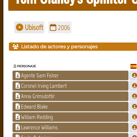
Ubisoft
2006
Listado de actores y personajes
PERSONAJE
Agente Sam Fisher
Coronel Irving Lambert
Anna Grimsdottir
Edward Blake
William Redding
Lawrence Williams