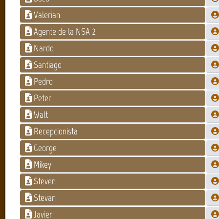
Valerian
Agente de la NSA 2
Nardo
Santiago
Pedro
Peter
Walt
Recepcionista
George
Mikey
Steven
Stevan
Javier