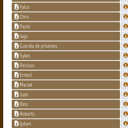
Falco
Chris
Paolo
Iago
Guardia de prisiones
Sykes
Recluso
Ernest
Maciek
Juan
Dino
Roberts
Ijuban