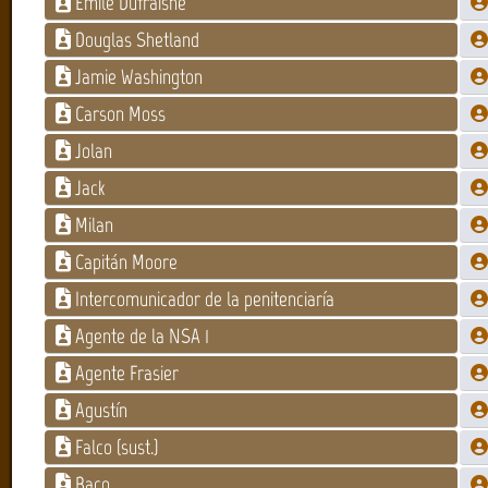
Emile Dufraisne
Douglas Shetland
Jamie Washington
Carson Moss
Jolan
Jack
Milan
Capitán Moore
Intercomunicador de la penitenciaría
Agente de la NSA 1
Agente Frasier
Agustín
Falco (sust.)
Baco