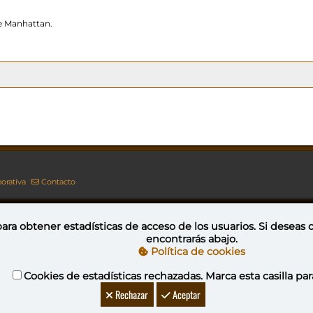
de Manhattan.
orativa
Contacto
ara obtener estadísticas de acceso de los usuarios. Si deseas
encontrarás abajo.
Esta obra está bajo una licencia de Creative Commons Reconocimiento-NoComercial-CompartirIgual 4.0 Internacional
Política de cookies
Cookies de estadísticas rechazadas. Marca esta casilla par
YovaGamingNetwork
Rechazar
Aceptar
ideojuegos
DeVuego
DeVuego GAL
DeVuego LATAM
DeVuego 