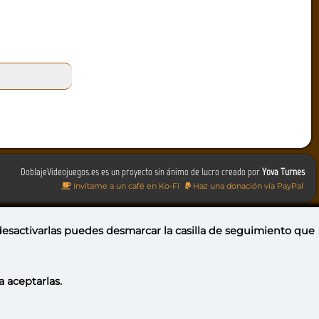
DoblajeVideojuegos.es es un proyecto sin ánimo de lucro creado por
Yova Turnes
Invítame a un café en Ko-Fi
Haz una donación vía PayPal
 desactivarlas puedes
desmarcar la casilla de seguimiento
que
a aceptarlas.
Portugal