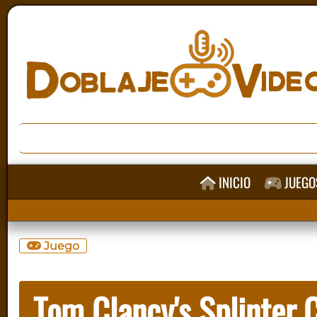
INICIO
JUEGO
Juego
Tom Clancy's Splinter C